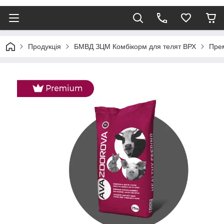
Продукція
БМВД ЗЦМ Комбікорм для телят ВРХ
Прем