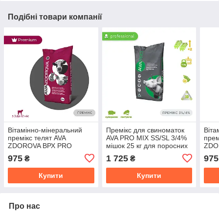
Подібні товари компанії
Вітамінно-мінеральний
Премікс для свиноматок
Віта
премікс телят AVA
AVA PRO MIX SS/SL 3/4%
прем
ZDOROVA ВРХ PRO
мішок 25 кг для поросних
ZDO
CalfMin. Упаковка 25 кг
та лактуючих
Calf
975
1 725
975
₴
₴
Купити
Купити
Про нас