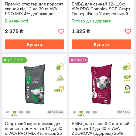
Премікс стартер для поросят
БМВД для свиней 12-110кг
свиней від 12 до 30 кг AVA
AVA PRO Complex SGF Старт
PRO MIX 4% добавка до
Гровер Фініш Універсальний.
комбікормів для поросят
Мішок 25 кг 1
В наявності
Готово до відправки
2 375
1 325
₴
₴
Купити
Купити
Стартовий корм премікс для
БМВД для свиней Стартовий
поросят премікс від 12 до 30
корм від 12 до 30 кг AVA
кг AVA PRO MIX 4% мішок 25
ZDOROVA (Здорова) 25%