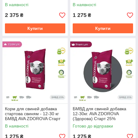
кг з 42 по 77 день життя
Фасовка 25 кг
В наявності
В наявності
2 375
1 275
₴
₴
Купити
Купити
Корм для свиней добавка
БМВД для свиней добавка
стартова свиням - 12-30 кг
12-30кг. AVA ZDOROVA
БМВД AVA ZDOROVA Старт
(Здорова) Старт 25%
25% Фасовка 25 кг
Фасовка 25кг. 1
В наявності
Готово до відправки
1 275
1 275
₴
₴