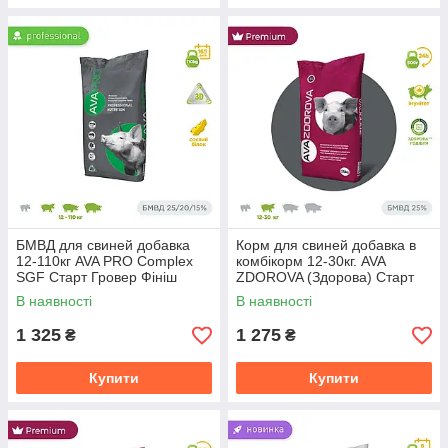
БМВД для свиней добавка
Корм для свиней добавка в
12-110кг AVA PRO Complex
комбікорм 12-30кг. AVA
SGF Старт Гровер Фініш
ZDOROVA (Здорова) Старт
Універсальний
25% Фасовка 25кг. 1
В наявності
В наявності
1 325
1 275
₴
₴
Купити
Купити