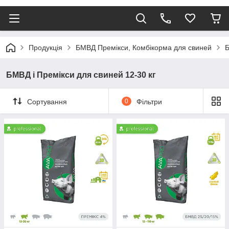
Продукція
БМВД Премікси, Комбікорма для свиней
Б
БМВД і Премікси для свиней 12-30 кг
Сортування
0
Фільтри