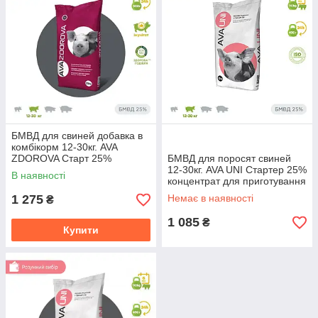
БМВД для свиней добавка в
комбікорм 12-30кг. AVA
ZDOROVA Старт 25%
БМВД для поросят свиней
12-30кг. AVA UNI Стартер 25%
В наявності
концентрат для приготування
повноцінного комбікорму
1 275
Немає в наявності
₴
1 085
₴
Купити