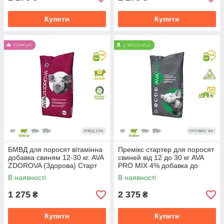
Купити
Купити
БМВД для поросят вітамінна
Премікс стартер для поросят
добавка свиням 12-30 кг. AVA
свиней від 12 до 30 кг AVA
ZDOROVA (Здорова) Старт
PRO MIX 4% добавка до
25% Фасовка 25 кг
комбікормів для поросят
В наявності
В наявності
1 275
2 375
₴
₴
Купити
Купити