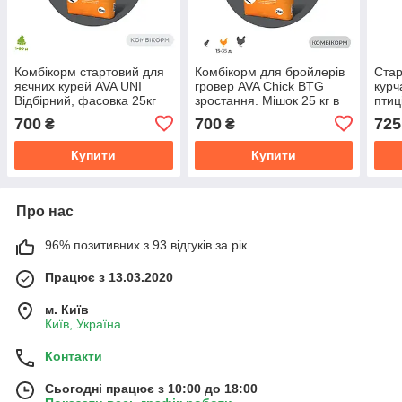
Комбікорм стартовий для
Комбікорм для бройлерів
Стар
яєчних курей AVA UNI
гровер AVA Chick BTG
курч
Відбірний, фасовка 25кг
зростання. Мішок 25 кг в
птиц
гранулах
BHS 
700
700
725
₴
₴
Купити
Купити
Про нас
96% позитивних з 93 відгуків за рік
Працює з 13.03.2020
м. Київ
Київ, Україна
Контакти
Сьогодні працює з 10:00 до 18:00