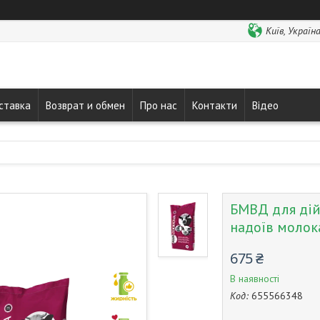
Київ, Україн
ставка
Возврат и обмен
Про нас
Контакти
Відео
БМВД для дій
надоїв молок
675 ₴
В наявності
Код:
655566348