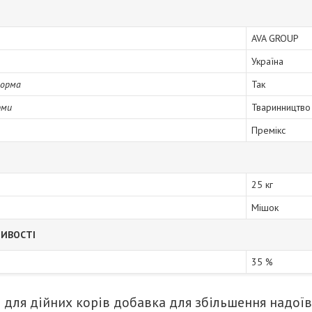
AVA GROUP
Україна
форма
Так
рми
Тваринництво
Премікс
25 кг
Мішок
ТИВОСТІ
35 %
й для дійних корів добавка для збільшення надої