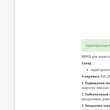
Характеристики 
БВМД для корів па
Склад:
сирий протеї
4 переваги
AVA Z
1. Підвищення мо
скорочує періоди 
2. Забезпечення
продуктивне довго
3. Зміцнення іму