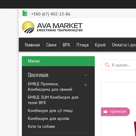
+380 (67) 402-13-86
Главная
Свині
ВРХ
Птиця
Кролі
Оплата і до
Продукція
БМВД Премікси,
Комбікорма для свиней
БМВД ЗЦМ Комбікорм для
телят ВРХ
Комбікорм для с/г птиці
Комбікорм для кролів
Коти та собаки