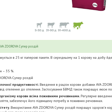
AVA ZDOROVA Супер роздій
кується в 25 кг паперові пакети. В середньому на 1 корову на добу йде 
н – 35 %.
DOROVA Супер роздій
лочної продуктивності.
Введення в раціон корови добавки AVA ZDORO
від отелення до отелення. Застосування БВМД також покращує якісні по
 організму корови всіма поживними речовинами.
Регулярне введення
ліття, забезпечує його підвищену потребу в поживних речовинах.
нітету.
Використання AVA ZDOROVA Супер роздій покращує здоров'я корі