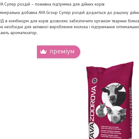
 Супер роздій – поживна підтримка для дійних корів
мінеральна добавка AVA Group Супер роздій додається до раціону дійних
Д в комбікорм для корів дозволяє забезпечити організм тварини білков
які необхідні для активної вироблення молока і підтримання оптимальни
ають ароматизатор.