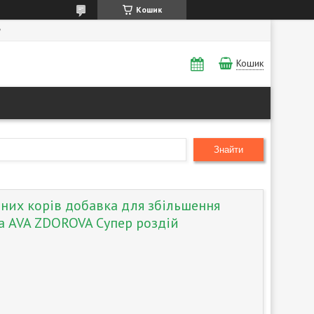
Кошик
а
Кошик
Знайти
них корів добавка для збільшення
а AVA ZDOROVA Супер роздій