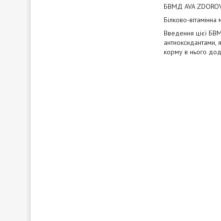
БВМД AVA ZDOROVA
Білково-вітамінна 
Введення цієї БВМ
антиоксидантами, 
корму в нього дод