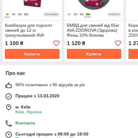
Комбікорм для поросят
БМВД для свиней від 65кг.
Корм
свиней до 12 кг
AVA ZDOROVA (Здорова)
в ко
гранульований AVA
Фініш 10% білкова
ZDO
ZDOROVA (Здорова)
вітамінно-мінеральна
Стар
1 100
1 120
1 2
₴
₴
Престарт
добавка для відгодівлі
Купити
Купити
Про нас
96% позитивних з 96 відгуків за рік
Працює з 13.03.2020
м. Київ
Київ, Україна
Контакти
Сьогодні працює з 09:00 до 18:00