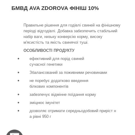
БМВД AVA ZDOROVA ФІНІШ 10%
Правильне рішення для годівлі свиней на фінішному
періоді відгодівлі. Добавка забезпечить стабільний
набір ваги, низьку конверсію корму, високу
м'ясистість та якість свинячої туші.
ОСОБЛИВОСТІ ПРОДУКТУ
ефективний для порід свиней
сучасної генетики
Збалансований за поживними речовинами
не поребує додатково введення
білкових компонентів
забезпечує відмінне поїдання корму
зміцнює імунітет
дозволяє отримати середньодобовий приріст н
а рівні 950 г