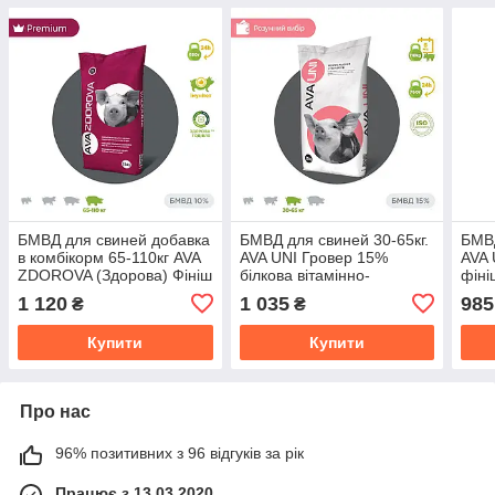
БМВД для свиней добавка
БМВД для свиней 30-65кг.
БМВД
в комбікорм 65-110кг AVA
AVA UNI Гровер 15%
AVA 
ZDOROVA (Здорова) Фініш
білкова вітамінно-
фіні
для свиней 10%
мінеральна добавка для
відг
1 120
1 035
985
₴
₴
свиней
Купити
Купити
Про нас
96% позитивних з 96 відгуків за рік
Працює з 13.03.2020