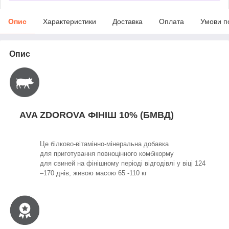
Опис
Характеристики
Доставка
Оплата
Умови п
Опис
AVA ZDOROVA ФІНІШ 10% (БМВД)
Це білково-вітамінно-мінеральна добавка
для приготування повноцінного комбікорму
для свиней на фінішному періоді відгодівлі у віці 124
–170 днів, живою масою 65 -110 кг